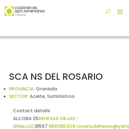
SCA NS DEL ROSARIO
PROVINCIA
:
Granada
SECTOR
:
Aceite, Suministros
Contact details
ALCOBA 25
DEHESAS VIEJAS-
IZNALLOZ
,
18567
958385424
rosariodehesas@yaho