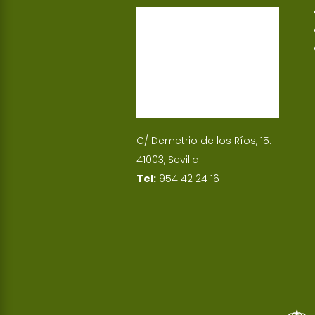
p
I
n
C/ Demetrio de los Ríos, 15.
41003, Sevilla
Tel:
954 42 24 16