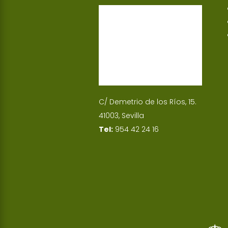
p
I
n
C/ Demetrio de los Ríos, 15.
41003, Sevilla
Tel:
954 42 24 16