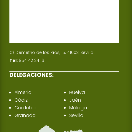
n
C/ Demetrio de los Ríos, 15. 41003, Sevilla
Tel:
954 42 24 16
DELEGACIONES:
Almería
Huelva
Cádiz
Jaén
Córdoba
Málaga
Granada
Sevilla