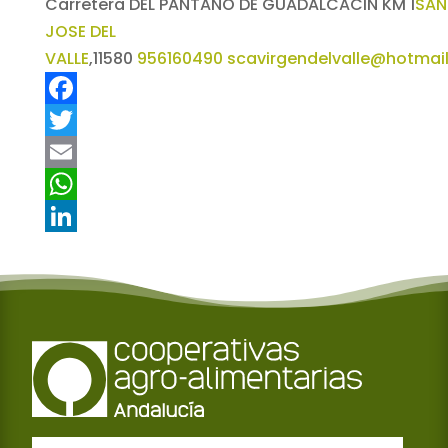
Carretera DEL PANTANO DE GUADALCACIN KM 1
SAN
JOSE DEL
VALLE
,
11580
956160490
scavirgendelvalle@hotmai
F
a
T
c
w
E
e
i
m
W
b
t
a
h
L
o
t
i
a
i
o
e
l
t
n
k
r
s
k
A
e
p
d
p
I