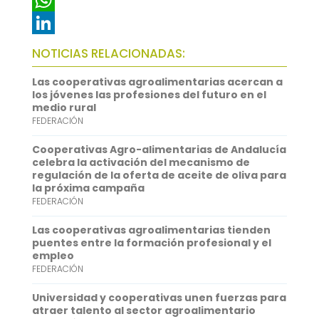
e
i
m
W
b
t
a
h
L
NOTICIAS RELACIONADAS:
o
t
i
a
i
Las cooperativas agroalimentarias acercan a
o
e
l
t
n
los jóvenes las profesiones del futuro en el
medio rural
k
r
s
k
FEDERACIÓN
A
e
Cooperativas Agro-alimentarias de Andalucía
p
d
celebra la activación del mecanismo de
regulación de la oferta de aceite de oliva para
p
I
la próxima campaña
FEDERACIÓN
n
Las cooperativas agroalimentarias tienden
puentes entre la formación profesional y el
empleo
FEDERACIÓN
Universidad y cooperativas unen fuerzas para
atraer talento al sector agroalimentario