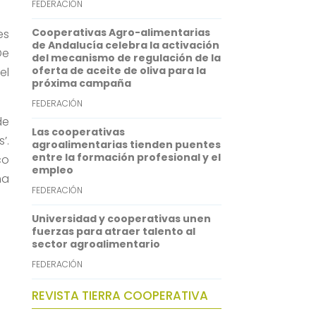
FEDERACIÓN
p
d
Cooperativas Agro-alimentarias
es
p
I
de Andalucía celebra la activación
De
del mecanismo de regulación de la
n
oferta de aceite de oliva para la
el
próxima campaña
FEDERACIÓN
de
Las cooperativas
’.
agroalimentarias tienden puentes
entre la formación profesional y el
co
empleo
ma
FEDERACIÓN
Universidad y cooperativas unen
fuerzas para atraer talento al
sector agroalimentario
FEDERACIÓN
REVISTA TIERRA COOPERATIVA