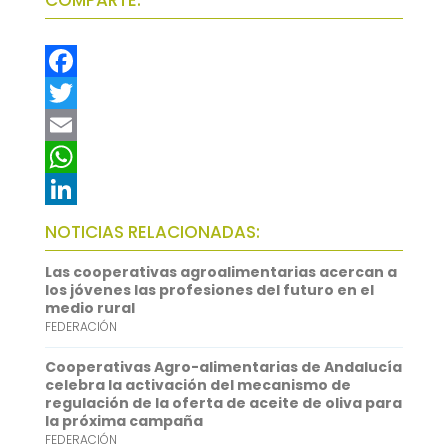
F
a
T
c
w
E
e
i
m
W
b
t
a
h
L
NOTICIAS RELACIONADAS:
o
t
i
a
i
Las cooperativas agroalimentarias acercan a
o
e
l
t
n
los jóvenes las profesiones del futuro en el
medio rural
k
r
s
k
FEDERACIÓN
A
e
Cooperativas Agro-alimentarias de Andalucía
p
d
celebra la activación del mecanismo de
regulación de la oferta de aceite de oliva para
p
I
la próxima campaña
FEDERACIÓN
n