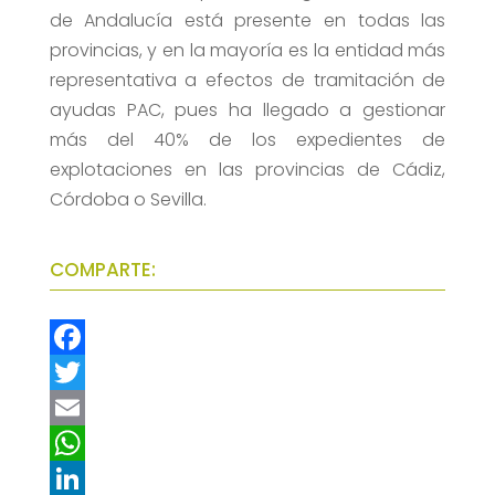
de Andalucía está presente en todas las
provincias, y en la mayoría es la entidad más
representativa a efectos de tramitación de
ayudas PAC, pues ha llegado a gestionar
más del 40% de los expedientes de
explotaciones en las provincias de Cádiz,
Córdoba o Sevilla.
COMPARTE:
F
a
T
c
w
E
e
i
m
W