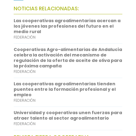
b
t
a
h
L
NOTICIAS RELACIONADAS:
o
t
i
a
i
Las cooperativas agroalimentarias acercan a
o
e
l
t
n
los jóvenes las profesiones del futuro en el
medio rural
k
r
s
k
FEDERACIÓN
A
e
Cooperativas Agro-alimentarias de Andalucía
p
d
celebra la activación del mecanismo de
regulación de la oferta de aceite de oliva para
p
I
la próxima campaña
FEDERACIÓN
n
Las cooperativas agroalimentarias tienden
puentes entre la formación profesional y el
empleo
FEDERACIÓN
Universidad y cooperativas unen fuerzas para
atraer talento al sector agroalimentario
FEDERACIÓN