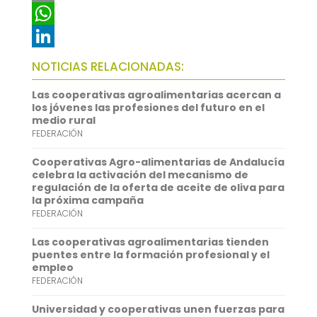
c
w
E
e
i
m
W
b
t
a
h
L
NOTICIAS RELACIONADAS:
o
t
i
a
i
Las cooperativas agroalimentarias acercan a
o
e
l
t
n
los jóvenes las profesiones del futuro en el
medio rural
k
r
s
k
FEDERACIÓN
A
e
Cooperativas Agro-alimentarias de Andalucía
p
d
celebra la activación del mecanismo de
regulación de la oferta de aceite de oliva para
p
I
la próxima campaña
FEDERACIÓN
n
Las cooperativas agroalimentarias tienden
puentes entre la formación profesional y el
empleo
FEDERACIÓN
Universidad y cooperativas unen fuerzas para