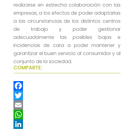
realizarse en estrecha colaboración con las
empresas, a los efectos de poder adaptarlas
a las circunstancias de los distintos centros
de trabajo y poder gestionar
adecuadamente las posibles bajas e
incidencias de cara a poder mantener y
garantizar el buen servicio al consumidor y al
conjunto de la sociedad.
COMPARTE:
F
a
T
c
w
E
e
i
m
W
b
t
a
h
L