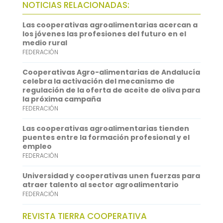
NOTICIAS RELACIONADAS:
o
t
i
a
i
Las cooperativas agroalimentarias acercan a
o
e
l
t
n
los jóvenes las profesiones del futuro en el
medio rural
k
r
s
k
FEDERACIÓN
A
e
Cooperativas Agro-alimentarias de Andalucía
p
d
celebra la activación del mecanismo de
regulación de la oferta de aceite de oliva para
p
I
la próxima campaña
FEDERACIÓN
n
Las cooperativas agroalimentarias tienden
puentes entre la formación profesional y el
empleo
FEDERACIÓN
Universidad y cooperativas unen fuerzas para
atraer talento al sector agroalimentario
FEDERACIÓN
REVISTA TIERRA COOPERATIVA