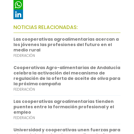
c
w
E
e
i
m
W
b
t
a
h
L
NOTICIAS RELACIONADAS:
o
t
i
a
i
Las cooperativas agroalimentarias acercan a
o
e
l
t
n
los jóvenes las profesiones del futuro en el
medio rural
k
r
s
k
FEDERACIÓN
A
e
Cooperativas Agro-alimentarias de Andalucía
p
d
celebra la activación del mecanismo de
regulación de la oferta de aceite de oliva para
p
I
la próxima campaña
FEDERACIÓN
n
Las cooperativas agroalimentarias tienden
puentes entre la formación profesional y el
empleo
FEDERACIÓN
Universidad y cooperativas unen fuerzas para