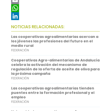
a
T
c
w
E
e
i
m
W
b
t
a
h
L
NOTICIAS RELACIONADAS:
o
t
i
a
i
Las cooperativas agroalimentarias acercan a
o
e
l
t
n
los jóvenes las profesiones del futuro en el
medio rural
k
r
s
k
FEDERACIÓN
A
e
Cooperativas Agro-alimentarias de Andalucía
p
d
celebra la activación del mecanismo de
regulación de la oferta de aceite de oliva para
p
I
la próxima campaña
FEDERACIÓN
n
Las cooperativas agroalimentarias tienden
puentes entre la formación profesional y el
empleo
FEDERACIÓN