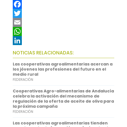
F
a
T
c
w
E
e
i
m
W
b
t
a
h
L
NOTICIAS RELACIONADAS:
o
t
i
a
i
Las cooperativas agroalimentarias acercan a
o
e
l
t
n
los jóvenes las profesiones del futuro en el
medio rural
k
r
s
k
FEDERACIÓN
A
e
Cooperativas Agro-alimentarias de Andalucía
p
d
celebra la activación del mecanismo de
regulación de la oferta de aceite de oliva para
p
I
la próxima campaña
FEDERACIÓN
n
Las cooperativas agroalimentarias tienden