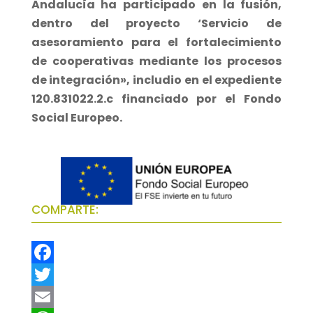
Andalucía ha participado en la fusión,
dentro del proyecto ‘Servicio de
asesoramiento para el fortalecimiento
de cooperativas mediante los procesos
de integración», includio en el expediente
120.831022.2.c financiado por el Fondo
Social Europeo.
COMPARTE:
F
a
T