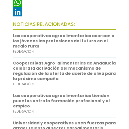
c
w
E
e
i
m
W
b
t
a
h
L
NOTICIAS RELACIONADAS:
o
t
i
a
i
Las cooperativas agroalimentarias acercan a
o
e
l
t
n
los jóvenes las profesiones del futuro en el
medio rural
k
r
s
k
FEDERACIÓN
A
e
Cooperativas Agro-alimentarias de Andalucía
p
d
celebra la activación del mecanismo de
regulación de la oferta de aceite de oliva para
p
I
la próxima campaña
FEDERACIÓN
n
Las cooperativas agroalimentarias tienden
puentes entre la formación profesional y el
empleo
FEDERACIÓN
Universidad y cooperativas unen fuerzas para
atraer talento al sector agroalimentario