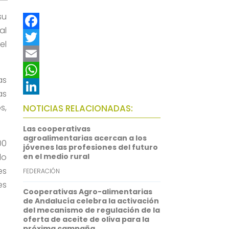
su
al
F
el
a
T
c
w
E
as
e
i
m
W
as
b
t
a
h
L
s,
NOTICIAS RELACIONADAS:
o
t
i
a
i
Las cooperativas
o
e
l
t
n
agroalimentarias acercan a los
00
jóvenes las profesiones del futuro
k
r
s
k
lo
en el medio rural
A
e
es
FEDERACIÓN
p
d
es
Cooperativas Agro-alimentarias
p
I
de Andalucía celebra la activación
del mecanismo de regulación de la
n
oferta de aceite de oliva para la
próxima campaña