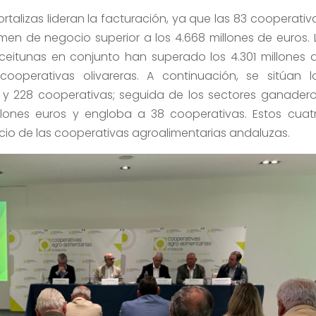
hortalizas lideran la facturación, ya que las 83 cooperativ
en de negocio superior a los 4.668 millones de euros. 
 aceitunas en conjunto han superado los 4.301 millones 
ooperativas olivareras. A continuación, se sitúan l
os y 228 cooperativas; seguida de los sectores ganadero
llones euros y engloba a 38 cooperativas. Estos cuat
io de las cooperativas agroalimentarias andaluzas.