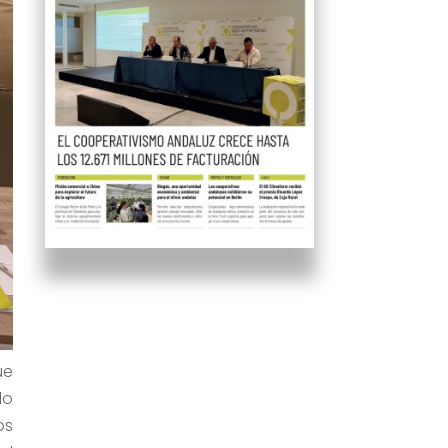
ue
lo
os