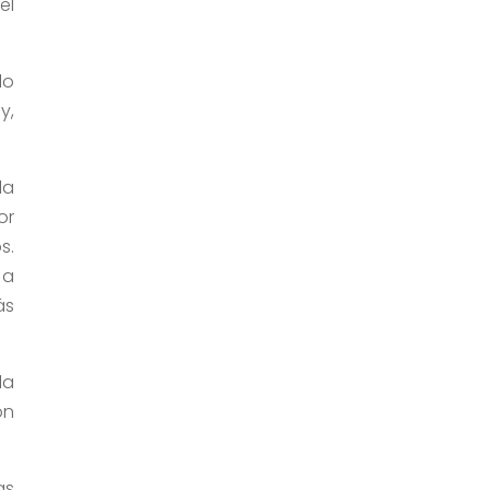
el
lo
y,
la
or
s.
 a
ás
la
on
as