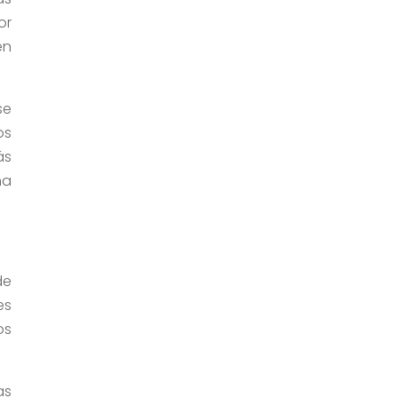
or
en
se
os
ás
ha
de
es
os
as