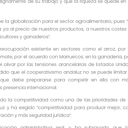
dignamente de su trabajo y que la riqueza se quede en 
 la globalización para el sector agroalimentario, pues “
a ya al precio de nuestros productos, a nuestros costes 
ricultores y ganaderos”.
 preocupación existente en sectores como el arroz, por 
omate, por el acuerdo con Marruecos; en la ganadería, p
l olivar por las tensiones arancelarias de Estados Unido
ndido que el cooperativismo andaluz no se puede limitar
no que debe prepararse para competir en ella con m
 presencia internacional.
uado la competitividad como una de las prioridades de 
uz y ha exigido “competitividad para producir mejor, c
ción y más seguridad jurídica”.
icación administrativa real, y ha subrayado que l