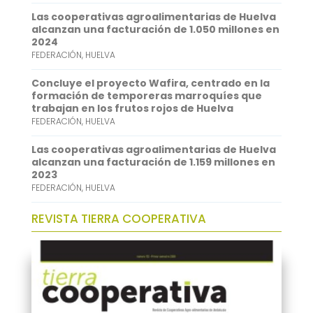
p
d
Las cooperativas agroalimentarias de Huelva
alcanzan una facturación de 1.050 millones en
p
I
2024
FEDERACIÓN
,
HUELVA
n
Concluye el proyecto Wafira, centrado en la
formación de temporeras marroquíes que
trabajan en los frutos rojos de Huelva
FEDERACIÓN
,
HUELVA
Las cooperativas agroalimentarias de Huelva
alcanzan una facturación de 1.159 millones en
2023
FEDERACIÓN
,
HUELVA
REVISTA TIERRA COOPERATIVA