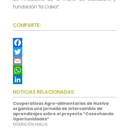
Fundación “la Caixa”.
COMPARTE:
F
a
T
c
w
E
e
i
m
W
b
t
a
h
L
NOTICIAS RELACIONADAS:
o
t
i
a
i
Cooperativas Agro-alimentarias de Huelva
o
e
l
t
n
organiza una jornada de intercambio de
aprendizajes sobre el proyecto “Cosechando
k
r
s
k
Oportunidades”
FEDERACIÓN
,
HUELVA
A
e