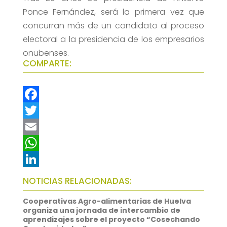
Ponce Fernández, será la primera vez que
concurran más de un candidato al proceso
electoral a la presidencia de los empresarios
onubenses.
COMPARTE:
F
a
T
c
w
E
e
i
m
W
b
t
a
h
L
NOTICIAS RELACIONADAS:
o
t
i
a
i
Cooperativas Agro-alimentarias de Huelva
o
e
l
t
n
organiza una jornada de intercambio de
aprendizajes sobre el proyecto “Cosechando
k
r
s
k