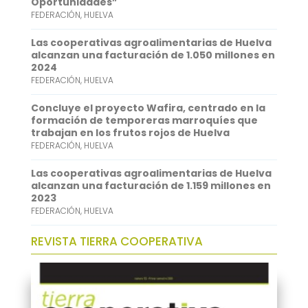
Oportunidades”
FEDERACIÓN
,
HUELVA
A
e
p
d
Las cooperativas agroalimentarias de Huelva
alcanzan una facturación de 1.050 millones en
p
I
2024
FEDERACIÓN
,
HUELVA
n
Concluye el proyecto Wafira, centrado en la
formación de temporeras marroquíes que
trabajan en los frutos rojos de Huelva
FEDERACIÓN
,
HUELVA
Las cooperativas agroalimentarias de Huelva
alcanzan una facturación de 1.159 millones en
2023
FEDERACIÓN
,
HUELVA
REVISTA TIERRA COOPERATIVA