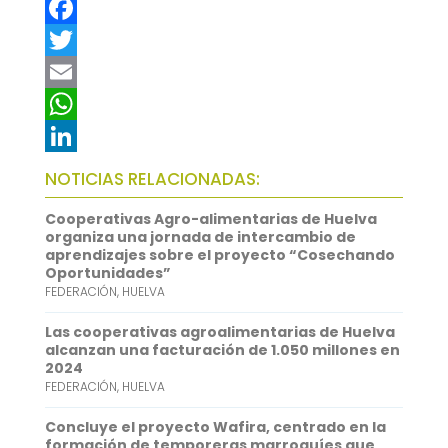
F
a
T
c
w
E
e
i
m
W
b
t
a
h
L
NOTICIAS RELACIONADAS:
o
t
i
a
i
Cooperativas Agro-alimentarias de Huelva
o
e
l
t
n
organiza una jornada de intercambio de
aprendizajes sobre el proyecto “Cosechando
k
r
s
k
Oportunidades”
FEDERACIÓN
,
HUELVA
A
e
p
d
Las cooperativas agroalimentarias de Huelva
alcanzan una facturación de 1.050 millones en
p
I
2024
FEDERACIÓN
,
HUELVA
n
Concluye el proyecto Wafira, centrado en la
formación de temporeras marroquíes que