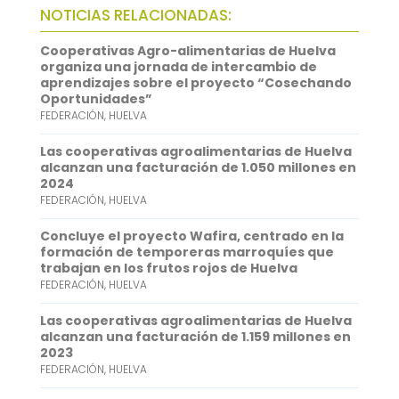
b
t
a
h
L
NOTICIAS RELACIONADAS:
o
t
i
a
i
Cooperativas Agro-alimentarias de Huelva
o
e
l
t
n
organiza una jornada de intercambio de
aprendizajes sobre el proyecto “Cosechando
k
r
s
k
Oportunidades”
FEDERACIÓN
,
HUELVA
A
e
p
d
Las cooperativas agroalimentarias de Huelva
alcanzan una facturación de 1.050 millones en
p
I
2024
FEDERACIÓN
,
HUELVA
n
Concluye el proyecto Wafira, centrado en la
formación de temporeras marroquíes que
trabajan en los frutos rojos de Huelva
FEDERACIÓN
,
HUELVA
Las cooperativas agroalimentarias de Huelva
alcanzan una facturación de 1.159 millones en
2023
FEDERACIÓN
,
HUELVA