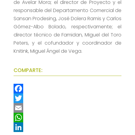
de Avelar Mora; el director de Proyecto y el
responsable del Departamento Comercial de
Sansan Prodesing, José Dolera Ramis y Carlos
Gómez-Albo Bolado, respectivamente; el
director técnico de Famidan, Miguel del Toro
Peters, y el cofundador y coordinador de
Knitink, Miguel Ángel de Vega.
COMPARTE:
F
a
T
c
w
E
e
i
m
W