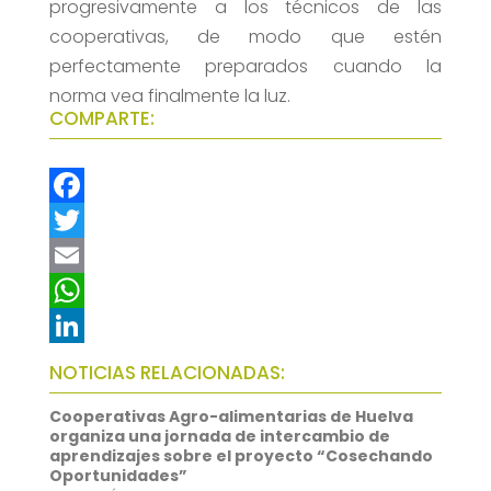
progresivamente a los técnicos de las
cooperativas, de modo que estén
perfectamente preparados cuando la
norma vea finalmente la luz.
COMPARTE:
F
a
T
c
w
E
e
i
m
W
b
t
a
h
L
NOTICIAS RELACIONADAS:
o
t
i
a
i
Cooperativas Agro-alimentarias de Huelva
o
e
l
t
n
organiza una jornada de intercambio de
aprendizajes sobre el proyecto “Cosechando
k
r
s
k
Oportunidades”