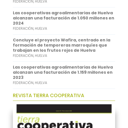
FEDERACIÓN
,
HUELVA
A
e
p
d
Las cooperativas agroalimentarias de Huelva
alcanzan una facturación de 1.050 millones en
p
I
2024
FEDERACIÓN
,
HUELVA
n
Concluye el proyecto Wafira, centrado en la
formación de temporeras marroquíes que
trabajan en los frutos rojos de Huelva
FEDERACIÓN
,
HUELVA
Las cooperativas agroalimentarias de Huelva
alcanzan una facturación de 1.159 millones en
2023
FEDERACIÓN
,
HUELVA
REVISTA TIERRA COOPERATIVA