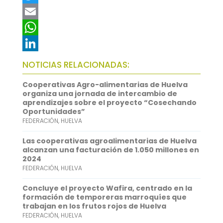
a
T
c
w
E
e
i
m
W
b
t
a
h
L
NOTICIAS RELACIONADAS:
o
t
i
a
i
Cooperativas Agro-alimentarias de Huelva
o
e
l
t
n
organiza una jornada de intercambio de
aprendizajes sobre el proyecto “Cosechando
k
r
s
k
Oportunidades”
FEDERACIÓN
,
HUELVA
A
e
p
d
Las cooperativas agroalimentarias de Huelva
alcanzan una facturación de 1.050 millones en
p
I
2024
FEDERACIÓN
,
HUELVA
n
Concluye el proyecto Wafira, centrado en la
formación de temporeras marroquíes que
trabajan en los frutos rojos de Huelva
FEDERACIÓN
,
HUELVA