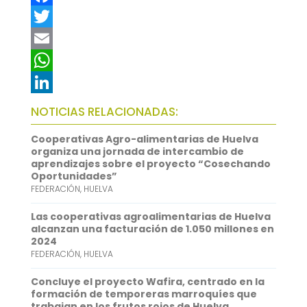
F
a
T
c
w
E
e
i
m
W
b
t
a
h
L
NOTICIAS RELACIONADAS:
o
t
i
a
i
Cooperativas Agro-alimentarias de Huelva
o
e
l
t
n
organiza una jornada de intercambio de
aprendizajes sobre el proyecto “Cosechando
k
r
s
k
Oportunidades”
FEDERACIÓN
,
HUELVA
A
e
p
d
Las cooperativas agroalimentarias de Huelva
alcanzan una facturación de 1.050 millones en
p
I
2024
FEDERACIÓN
,
HUELVA
n
Concluye el proyecto Wafira, centrado en la
formación de temporeras marroquíes que
trabajan en los frutos rojos de Huelva