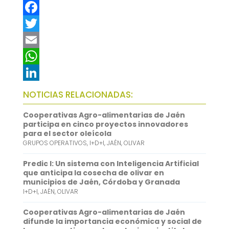
F
a
T
c
w
E
e
i
m
W
b
t
a
h
L
NOTICIAS RELACIONADAS:
o
t
i
a
i
Cooperativas Agro-alimentarias de Jaén
o
e
l
t
n
participa en cinco proyectos innovadores
para el sector oleícola
k
r
s
k
GRUPOS OPERATIVOS
,
I+D+I
,
JAÉN
,
OLIVAR
A
e
Predic I: Un sistema con Inteligencia Artificial
p
d
que anticipa la cosecha de olivar en
municipios de Jaén, Córdoba y Granada
p
I
I+D+I
,
JAÉN
,
OLIVAR
n
Cooperativas Agro-alimentarias de Jaén
difunde la importancia económica y social de