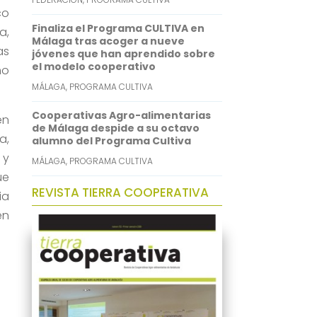
co
Finaliza el Programa CULTIVA en
a,
Málaga tras acoger a nueve
as
jóvenes que han aprendido sobre
el modelo cooperativo
mo
MÁLAGA
,
PROGRAMA CULTIVA
Cooperativas Agro-alimentarias
en
de Málaga despide a su octavo
a,
alumno del Programa Cultiva
 y
MÁLAGA
,
PROGRAMA CULTIVA
ue
REVISTA TIERRA COOPERATIVA
ia
en