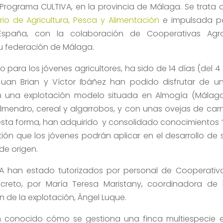
l Programa CULTIVA, en la provincia de Málaga. Se trata 
erio de Agricultura, Pesca y Alimentación
e impulsada p
 España, con la colaboración de Cooperativas Agr
su federación de Málaga.
 para los jóvenes agricultores, ha sido de 14 días (del 4 
 Juan Brian y Víctor Ibáñez han podido disfrutar de u
 una explotación modelo situada en Almogía (Málaga
 almendro, cereal y algarrobos, y con unas ovejas de car
 esta forma, han adquirido y consolidado conocimientos ‘
tión que los jóvenes podrán aplicar en el desarrollo de 
de origen.
VA han estado tutorizados por personal de Cooperativ
creto, por María Teresa Maristany, coordinadora de 
ón de la explotación, Ángel Luque.
n conocido cómo se gestiona una finca multiespecie 