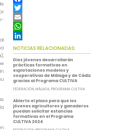
de
F
or
a
T
o-
c
w
E
e
i
m
W
al
b
t
a
h
L
na
NOTICIAS RELACIONADAS:
o
t
i
a
i
),
Diez jóvenes desarrollarán
ne
o
e
l
t
n
prácticas formativas en
explotaciones modelos y
in
k
r
s
k
cooperativas de Málaga y de Cádiz
su
gracias al Programa CULTIVA
A
e
FEDERACIÓN
,
MÁLAGA
,
PROGRAMA CULTIVA
p
d
as
p
I
Abierto el plazo para que los
jóvenes agricultores y ganaderos
la
n
puedan solicitar estancias
formativas en el Programa
CULTIVA 2024
en
FEDERACIÓN
,
PROGRAMA CULTIVA