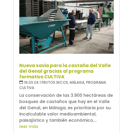
Nueva savia para la castaña del Valle
del Genal gracias al programa
formativo CULTIVA
19.03.24
|
FRUTOS SECOS
,
MÁLAGA
,
PROGRAMA
CULTIVA
La conservación de las 3.900 hectáreas de
bosques de castaños que hay en el Valle
del Genal, en Málaga, es prioritaria por su
incalculable valor medioambiental,
paisajístico y también económico....
leer más