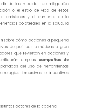
rtir de
las
medidas
de mitigación
ción o el estilo de vida
de estos
las emisiones y el aumento de la
neficios colaterales en la salud, la
ón
sobre cómo
acciones
a
pequeña
ivos de política
s
climática
s
a gran
vadores
que reviertan en
acciones y
nificarán amplias
campañas de
pañadas del uso de
herramientas
ecnologías inmersiva
s
e incentivos
distintos actores de la cadena