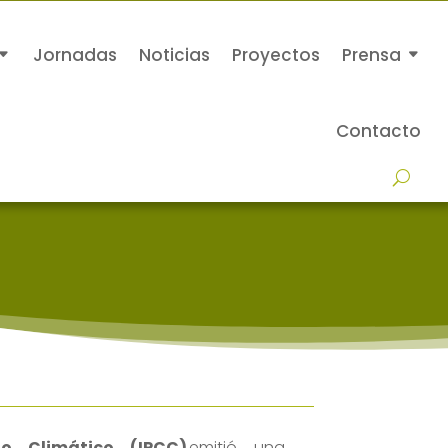
Jornadas
Noticias
Proyectos
Prensa
Contacto
o Climático (IPCC)
emit
ió
una