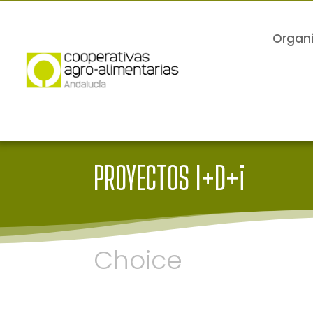
Organ
PROYECTOS I+D+i
Choice