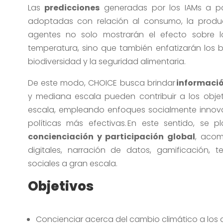
L
as
predicciones
generadas por los
IAM
s
a pa
adoptadas
con relación al
consumo, la produc
agentes
no solo
mostrarán el efecto sobre
temperatura, sino que también enfatizarán los be
biodiversidad y la seguridad alimentaria.
De este modo,
CHOICE busca brindar
informaci
y mediana escala pueden contribuir a los objet
escala, empleando enfoques socialmente inno
políticas
más
efectivas.
En este sentido
,
se pla
concienciación y participación global
,
acom
digitales, narración de datos, gamificación,
t
sociales a gran escala
.
Objetivos
Concienciar acerca del cambio climático a los 