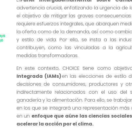
advertencia crucial, enfatizando la urgencia de
el objetivo de
mitigar las graves consecuencias 
requiere esfuerzos integrales, que abarquen
medi
la oferta como de la demanda,
así como
cambi
y estilo
de vida.
Por ello, s
e insta a las indus
contribuyen, como la
s vinculadas a la
ag
ricu
medidas transformadoras.
En este contexto,
CHOICE tiene como objetivo
Integrada (
IAM
s
)
en
las elecciones de estilo
decisiones
de consumidores, productores y
ot
indirectamente
relacionados con el uso del
ganadería
y
la alim
entación
.
Para ello, s
e trabaja
en los que se integrará
una representación más r
en un
enfoque que aún
e
las ciencias sociale
acelerar la acción por el clima
.