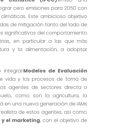
 lograr cero emisiones para 2050
con
climáticas. Este ambicioso objetivo
das
de mitigación tanto del lado de
os
significativos
de
l
comportamiento
trias, en particular a las que más
ltura y la alimentación
, a adoptar
 integrar
Modelos de Evaluación
 de vida y los procesos de toma de
ros agentes
de sectores directa o
 suelo, como son
la
agricultura
, la
rá en
una nueva generación de
IAMs
ealista de estos agentes, así como
s y el marketing
, con el objetivo de