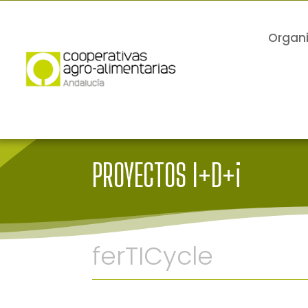
Organ
PROYECTOS I+D+i
ferTICycle