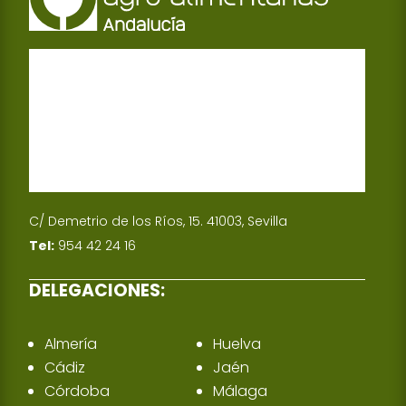
p
d
p
I
n
C/ Demetrio de los Ríos, 15. 41003, Sevilla
Tel:
954 42 24 16
DELEGACIONES:
Almería
Huelva
Cádiz
Jaén
Córdoba
Málaga