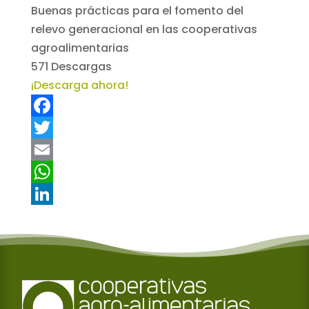
Buenas prácticas para el fomento del
relevo generacional en las cooperativas
agroalimentarias
571
Descargas
¡Descarga ahora!
F
a
T
c
w
E
e
i
m
W
b
t
a
h
L
o
t
i
a
i
o
e
l
t
n
k
r
s
k
A
e