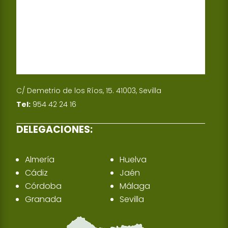
n
C/ Demetrio de los Ríos, 15. 41003, Sevilla
Tel:
954 42 24 16
DELEGACIONES:
Almería
Huelva
Cádiz
Jaén
Córdoba
Málaga
Granada
Sevilla