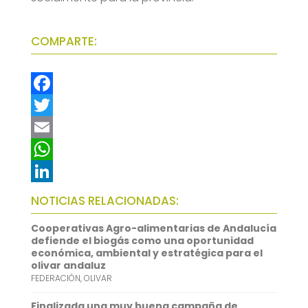
COMPARTE:
F
a
T
c
w
E
e
i
m
W
b
t
a
h
L
NOTICIAS RELACIONADAS:
o
t
i
a
i
Cooperativas Agro-alimentarias de Andalucía
o
e
l
t
n
defiende el biogás como una oportunidad
económica, ambiental y estratégica para el
k
r
s
k
olivar andaluz
FEDERACIÓN
,
OLIVAR
A
e
p
d
Finalizada una muy buena campaña de