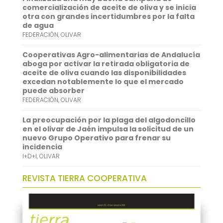
comercialización de aceite de oliva y se inicia
p
I
otra con grandes incertidumbres por la falta
de agua
n
FEDERACIÓN
,
OLIVAR
Cooperativas Agro-alimentarias de Andalucía
aboga por activar la retirada obligatoria de
aceite de oliva cuando las disponibilidades
excedan notablemente lo que el mercado
puede absorber
FEDERACIÓN
,
OLIVAR
La preocupación por la plaga del algodoncillo
en el olivar de Jaén impulsa la solicitud de un
nuevo Grupo Operativo para frenar su
incidencia
I+D+I
,
OLIVAR
REVISTA TIERRA COOPERATIVA