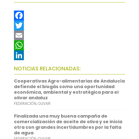
F
a
T
c
w
E
e
i
m
W
b
t
a
h
L
NOTICIAS RELACIONADAS:
o
t
i
a
i
Cooperativas Agro-alimentarias de Andalucía
o
e
l
t
n
defiende el biogás como una oportunidad
económica, ambiental y estratégica para el
k
r
s
k
olivar andaluz
FEDERACIÓN
,
OLIVAR
A
e
p
d
Finalizada una muy buena campaña de
comercialización de aceite de oliva y se inicia
p
I
otra con grandes incertidumbres por la falta
de agua
n
FEDERACIÓN
,
OLIVAR