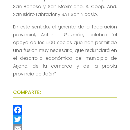
San Bonoso y San Maximiano, S. Coop. And.
San Isidro Labrador y SAT San Nicasio.
En este sentido, el gerente de la federación
provincial, Antonio Guzmán, celebra “el
apoyo de los 1.100 socios que han permitido
una fusión muy necesaria, que redundará en
el desarrollo económico del municipio de
Arjona, de la comarca y de la propia
provincia de Jaén”.
COMPARTE:
F
a
T