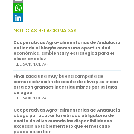
c
w
E
e
i
m
W
b
t
a
h
L
NOTICIAS RELACIONADAS:
o
t
i
a
i
Cooperativas Agro-alimentarias de Andalucía
o
e
l
t
n
defiende el biogás como una oportunidad
económica, ambiental y estratégica para el
k
r
s
k
olivar andaluz
FEDERACIÓN
,
OLIVAR
A
e
p
d
Finalizada una muy buena campaña de
comercialización de aceite de oliva y se inicia
p
I
otra con grandes incertidumbres por la falta
de agua
n
FEDERACIÓN
,
OLIVAR
Cooperativas Agro-alimentarias de Andalucía
aboga por activar la retirada obligatoria de
aceite de oliva cuando las disponibilidades
excedan notablemente lo que el mercado
puede absorber