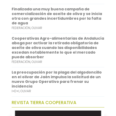
p
d
Finalizada una muy buena campaña de
comercialización de aceite de oliva y se inicia
p
I
otra con grandes incertidumbres por la falta
de agua
n
FEDERACIÓN
,
OLIVAR
Cooperativas Agro-alimentarias de Andalucía
aboga por activar la retirada obligatoria de
aceite de oliva cuando las disponibilidades
excedan notablemente lo que el mercado
puede absorber
FEDERACIÓN
,
OLIVAR
La preocupación por la plaga del algodoncillo
en el olivar de Jaén impulsa la solicitud de un
nuevo Grupo Operativo para frenar su
incidencia
I+D+I
,
OLIVAR
REVISTA TIERRA COOPERATIVA