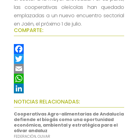
las cooperativas oleícolas han quedado
emplazadas a un nuevo encuentro sectorial
en Jaén, el próximo 1 de julio.
COMPARTE:
F
a
T
c
w
E
e
i
m
W
b
t
a
h
L
NOTICIAS RELACIONADAS:
o
t
i
a
i
Cooperativas Agro-alimentarias de Andalucía
o
e
l
t
n
defiende el biogás como una oportunidad
económica, ambiental y estratégica para el
k
r
s
k
olivar andaluz
FEDERACIÓN
,
OLIVAR
A
e