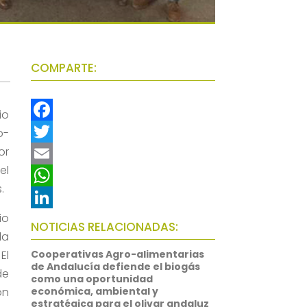
COMPARTE:
io
F
o-
or
a
T
el
c
w
E
.
e
i
m
W
io
b
t
a
h
L
NOTICIAS RELACIONADAS:
la
o
t
i
a
i
El
Cooperativas Agro-alimentarias
o
e
l
t
n
de Andalucía defiende el biogás
de
como una oportunidad
k
r
s
k
on
económica, ambiental y
estratégica para el olivar andaluz
A
e