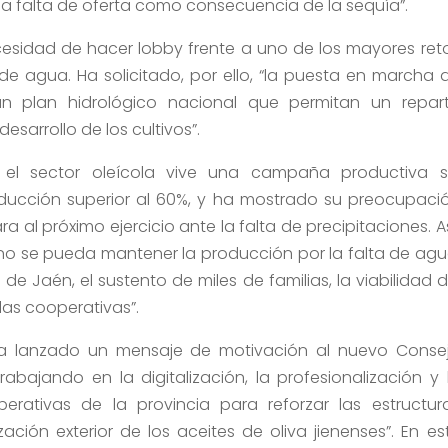
a falta de oferta como consecuencia de la sequía”.
necesidad de hacer lobby frente a uno de los mayores ret
 de agua. Ha solicitado, por ello, “la puesta en marcha 
un plan hidrológico nacional que permitan un repar
esarrollo de los cultivos”.
el sector oleícola vive una campaña productiva s
ducción superior al 60%, y ha mostrado su preocupaci
al próximo ejercicio ante la falta de precipitaciones. As
o se pueda mantener la producción por la falta de agu
e Jaén, el sustento de miles de familias, la viabilidad d
 las cooperativas”.
 ha lanzado un mensaje de motivación al nuevo Conse
abajando en la digitalización, la profesionalización y 
erativas de la provincia para reforzar las estructur
ación exterior de los aceites de oliva jienenses”. En es