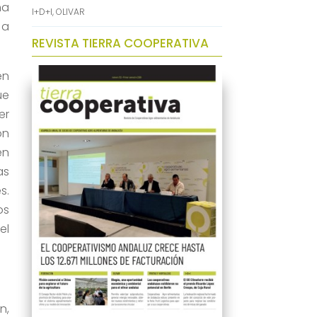
ha
I+D+I
,
OLIVAR
 a
REVISTA TIERRA COOPERATIVA
en
ue
er
on
en
as
s.
os
el
n,