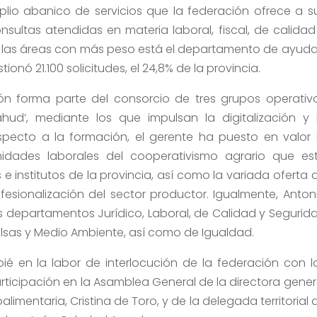
io abanico de servicios que la federación ofrece a s
ultas atendidas en materia laboral, fiscal, de calidad
tre las áreas con más peso está el departamento de ayuda
onó 21.100 solicitudes, el 24,8% de la provincia.
ión forma parte del consorcio de tres grupos operativ
lahud’, mediante los que impulsan la digitalización y 
especto a la formación, el gerente ha puesto en valor 
nidades laborales del cooperativismo agrario que es
e institutos de la provincia, así como la variada oferta 
ofesionalización del sector productor. Igualmente, Anton
 departamentos Jurídico, Laboral, de Calidad y Segurid
alsas y Medio Ambiente, así como de Igualdad.
ié en la labor de interlocución de la federación con l
rticipación en la Asamblea General de la directora gener
limentaria, Cristina de Toro, y de la delegada territorial 