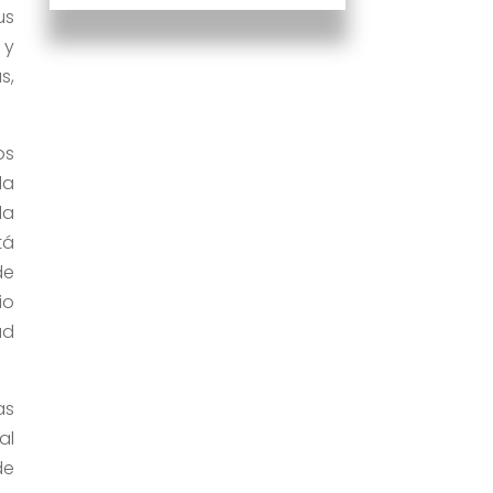
us
 y
s,
os
la
la
tá
de
io
ad
as
al
de