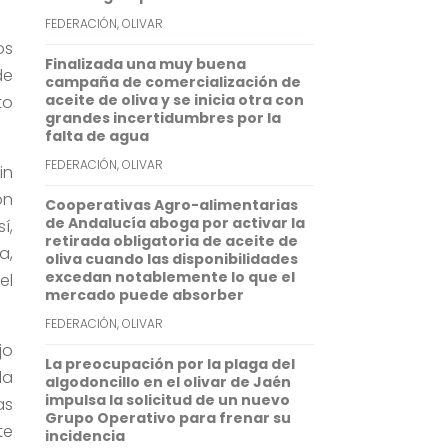
FEDERACIÓN
,
OLIVAR
p
d
os
p
I
Finalizada una muy buena
de
campaña de comercialización de
n
aceite de oliva y se inicia otra con
to
grandes incertidumbres por la
falta de agua
FEDERACIÓN
,
OLIVAR
in
ón
Cooperativas Agro-alimentarias
de Andalucía aboga por activar la
í,
retirada obligatoria de aceite de
a,
oliva cuando las disponibilidades
excedan notablemente lo que el
el
mercado puede absorber
FEDERACIÓN
,
OLIVAR
jo
La preocupación por la plaga del
la
algodoncillo en el olivar de Jaén
impulsa la solicitud de un nuevo
as
Grupo Operativo para frenar su
te
incidencia