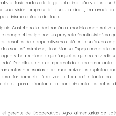
rativas fusionadas a lo largo del último año y a las que 
or una visión empresarial que, sin duda, ha ayudado
operativismo oleícola de Jaén.
iginio Castellano la dedicación al modelo cooperativo 
que recoge el testigo con un proyecto “continuista”, ya q
los desafíos del cooperativismo está en la unión, en cog
e los socios”. Asimismo, José Manuel Espejo comparte c
l agua y ha recalcado que “aquellos que no reivindiqu
do”. Por ello, se ha comprometido a reclamar ante l
rramientas necesarias para modernizar las explotacione
idera fundamental “reforzar la formación tanto en l
ectores para afrontar con conocimiento los retos d
, el gerente de Cooperativas Agro-alimentarias de Jaé