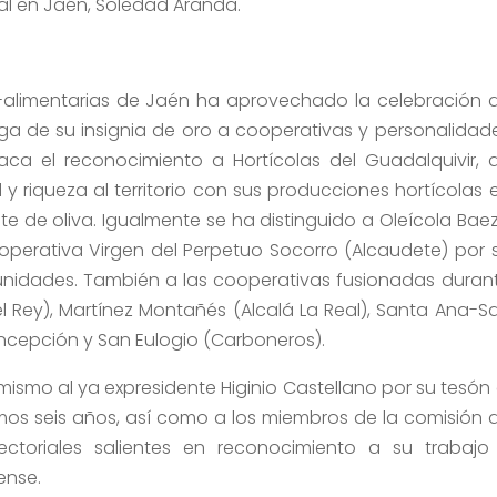
ral en Jaén, Soledad Aranda.
-alimentarias de Jaén ha aprovechado la celebración 
a de su insignia de oro a cooperativas y personalidad
staca el reconocimiento a Hortícolas del Guadalquivir, 
 y riqueza al territorio con sus producciones hortícolas 
e de oliva. Igualmente se ha distinguido a Oleícola Bae
ooperativa Virgen del Perpetuo Socorro (Alcaudete) por 
nidades. También a las cooperativas fusionadas duran
el Rey), Martínez Montañés (Alcalá La Real), Santa Ana-S
oncepción y San Eulogio (Carboneros).
ismo al ya expresidente Higinio Castellano por su tesón 
timos seis años, así como a los miembros de la comisión 
ctoriales salientes en reconocimiento a su trabajo
ense.