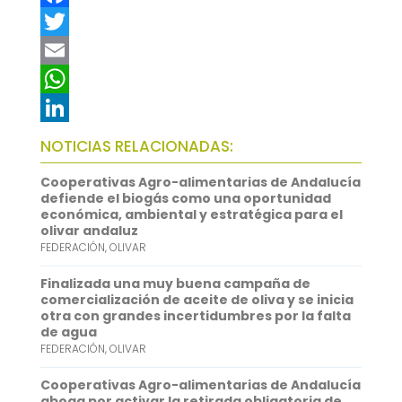
F
a
T
c
w
E
e
i
m
W
b
t
a
h
L
NOTICIAS RELACIONADAS:
o
t
i
a
i
Cooperativas Agro-alimentarias de Andalucía
o
e
l
t
n
defiende el biogás como una oportunidad
económica, ambiental y estratégica para el
k
r
s
k
olivar andaluz
FEDERACIÓN
,
OLIVAR
A
e
p
d
Finalizada una muy buena campaña de
comercialización de aceite de oliva y se inicia
p
I
otra con grandes incertidumbres por la falta
de agua
n
FEDERACIÓN
,
OLIVAR
Cooperativas Agro-alimentarias de Andalucía
aboga por activar la retirada obligatoria de