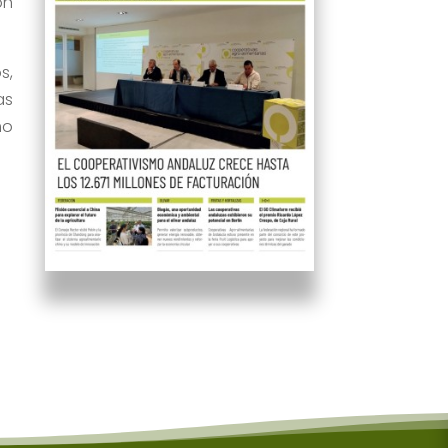
ón
s,
as
mo