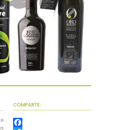
COMPARTE:
te
os