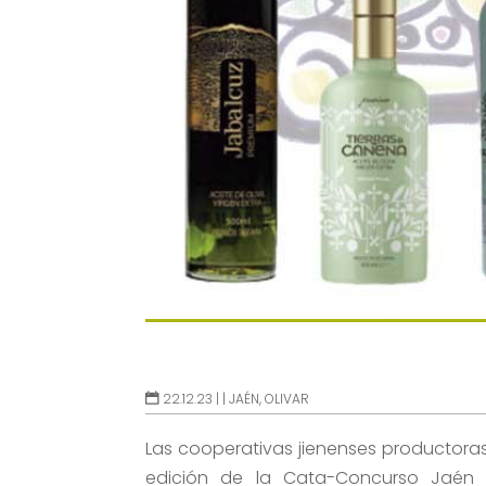
22.12.23 |
|
JAÉN
,
OLIVAR
Las cooperativas jienenses productoras
edición de la Cata-Concurso Jaén S