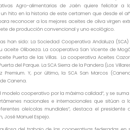
ivas Agro-alimentarias de Jaén quiere felicitar a l
un hito en la historia de este certamen que desde el a
ra reconocer a los mejores aceites de oliva virgen ext
iete de producción convencional y uno ecológico.
das han sido: La Sociedad Cooperativa Andaluza (SCA) 
su aceite Olibaeza. La cooperativa San Vicente de Mog
aceite Puerta de las Villas. La cooperativa Aceites Cazor
Puerta del Parque. La SCA Sierra de la Pandera (Los Villares
z Premium. Y, por último, la SCA San Marcos (Canena
s de Canena.
el modelo cooperativo por la máxima calidad”, y se suma
támenes nacionales e internacionales que sitúan a l
ferentes oleícolas mundiales”, destaca el presidente 
, José Manuel Espejo.
rgullosa del trabajo de las cooperativas federadas en 