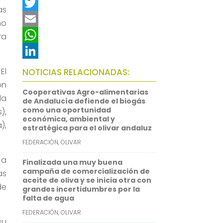
F
as
a
T
ño
c
w
E
ra
e
i
m
W
b
t
a
h
L
El
NOTICIAS RELACIONADAS:
o
t
i
a
i
ón
Cooperativas Agro-alimentarias
la
o
e
l
t
n
de Andalucía defiende el biogás
como una oportunidad
),
k
r
s
k
económica, ambiental y
),
estratégica para el olivar andaluz
A
e
FEDERACIÓN
,
OLIVAR
p
d
 a
p
I
Finalizada una muy buena
campaña de comercialización de
as
n
aceite de oliva y se inicia otra con
de
grandes incertidumbres por la
falta de agua
FEDERACIÓN
,
OLIVAR
su