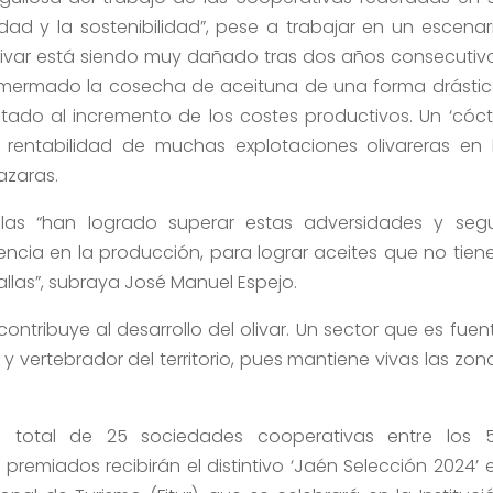
idad y la sostenibilidad”, pese a trabajar en un escenar
livar está siendo muy dañado tras dos años consecutiv
mermado la cosecha de aceituna de una forma drástic
tado al incremento de los costes productivos. Un ‘cóct
rentabilidad de muchas explotaciones olivareras en 
azaras.
olas “han logrado superar estas adversidades y segu
ncia en la producción, para lograr aceites que no tien
llas”, subraya José Manuel Espejo.
ntribuye al desarrollo del olivar. Un sector que es fuen
y vertebrador del territorio, pues mantiene vivas las zon
 total de 25 sociedades cooperativas entre los 
 premiados recibirán el distintivo ‘Jaén Selección 2024’ 