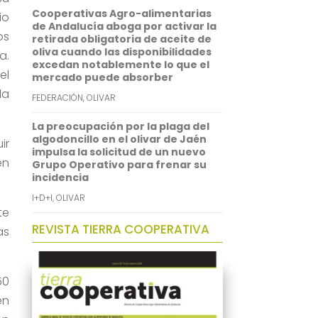
Cooperativas Agro-alimentarias
io
de Andalucía aboga por activar la
os
retirada obligatoria de aceite de
oliva cuando las disponibilidades
a.
excedan notablemente lo que el
el
mercado puede absorber
la
FEDERACIÓN
,
OLIVAR
La preocupación por la plaga del
algodoncillo en el olivar de Jaén
ir
impulsa la solicitud de un nuevo
en
Grupo Operativo para frenar su
incidencia
I+D+I
,
OLIVAR
te
REVISTA TIERRA COOPERATIVA
as
50
en