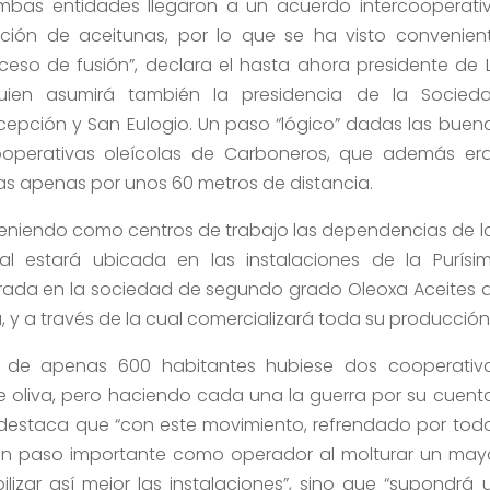
mbas entidades llegaron a un acuerdo intercooperati
ión de aceitunas, por lo que se ha visto convenien
eso de fusión”, declara el hasta ahora presidente de 
quien asumirá también la presidencia de la Socied
epción y San Eulogio. Un paso “lógico” dadas las buen
ooperativas oleícolas de Carboneros, que además er
s apenas por unos 60 metros de distancia.
teniendo como centros de trabajo las dependencias de l
l estará ubicada en las instalaciones de la Purísi
grada en la sociedad de segundo grado Oleoxa Aceites 
, y a través de la cual comercializará toda su producción
 de apenas 600 habitantes hubiese dos cooperativ
e oliva, pero haciendo cada una la guerra por su cuenta
, destaca que “con este movimiento, refrendado por tod
a un paso importante como operador al molturar un may
lizar así mejor las instalaciones”, sino que “supondrá 