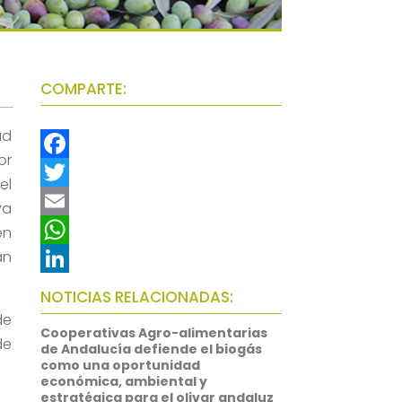
COMPARTE:
ad
or
F
el
a
T
va
c
w
E
en
an
e
i
m
W
b
t
a
h
L
NOTICIAS RELACIONADAS:
o
t
i
a
i
de
Cooperativas Agro-alimentarias
de
o
e
l
t
n
de Andalucía defiende el biogás
como una oportunidad
k
r
s
k
económica, ambiental y
estratégica para el olivar andaluz
A
e