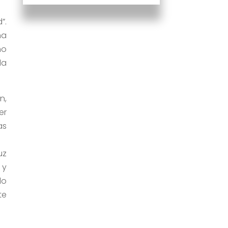
”.
ña
mo
da
n,
er
as
uz
 y
lo
te