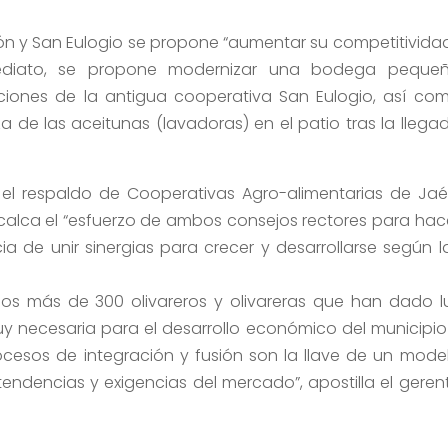
ión y San Eulogio se propone “aumentar su competitividad
ediato, se propone modernizar una bodega peque
ciones de la antigua cooperativa San Eulogio, así co
a de las aceitunas (lavadoras) en el patio tras la llega
el respaldo de Cooperativas Agro-alimentarias de Jaé
calca el “esfuerzo de ambos consejos rectores para hac
ia de unir sinergias para crecer y desarrollarse según l
os más de 300 olivareros y olivareras que han dado l
y necesaria para el desarrollo económico del municipio
rocesos de integración y fusión son la llave de un mode
ndencias y exigencias del mercado”, apostilla el geren