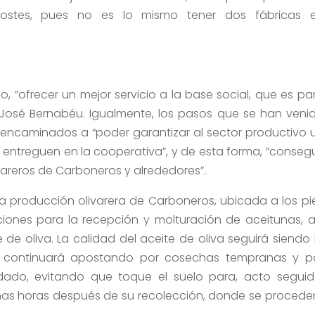
costes, pues no es lo mismo tener dos fábricas 
do, “ofrecer un mejor servicio a la base social, que es pa
José Bernabéu. Igualmente, los pasos que se han veni
encaminados a “poder garantizar al sector productivo 
entreguen en la cooperativa”, y de esta forma, “consegu
ivareros de Carboneros y alrededores”.
a producción olivarera de Carboneros, ubicada a los pi
ciones para la recepción y molturación de aceitunas, a
 oliva. La calidad del aceite de oliva seguirá siendo 
e continuará apostando por cosechas tempranas y p
dado, evitando que toque el suelo para, acto seguid
unas horas después de su recolección, donde se procede