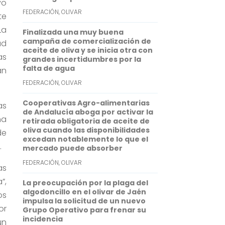
vo
FEDERACIÓN
,
OLIVAR
p
d
te
La
p
I
Finalizada una muy buena
campaña de comercialización de
ad
n
aceite de oliva y se inicia otra con
as
grandes incertidumbres por la
falta de agua
an
FEDERACIÓN
,
OLIVAR
Cooperativas Agro-alimentarias
as
de Andalucía aboga por activar la
ma
retirada obligatoria de aceite de
oliva cuando las disponibilidades
de
excedan notablemente lo que el
.
mercado puede absorber
FEDERACIÓN
,
OLIVAR
as
”,
La preocupación por la plaga del
algodoncillo en el olivar de Jaén
os
impulsa la solicitud de un nuevo
or
Grupo Operativo para frenar su
incidencia
un