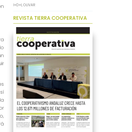
I+D+I
,
OLIVAR
en
REVISTA TIERRA COOPERATIVA
ra
do
un
ir
es
sí
la
or
o,
rá