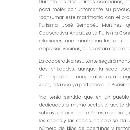
Durante las tres últimas campañas, a
para moler conjuntamente su producc
“consumar este matrimonio con el proc
Purísima, José Bernabéu Martínez, 
Cooperativa Andaluza La Purísima Conc
relaciones que mantenían las dos c
empresas vecinas, pues están separada
La cooperativa resultante seguirá man
dos entidades, aunque la sede socia
Concepción. La cooperativa está inte
Jaén, a la que ya pertenecía La Purísima
“No tenía sentido que en un pueblo
dedicadas al mismo sector, el aceite d
subraya el presidente. En este sentido
los socios y las socias, no solo se d
número de kilos de aceitunas y rentabi