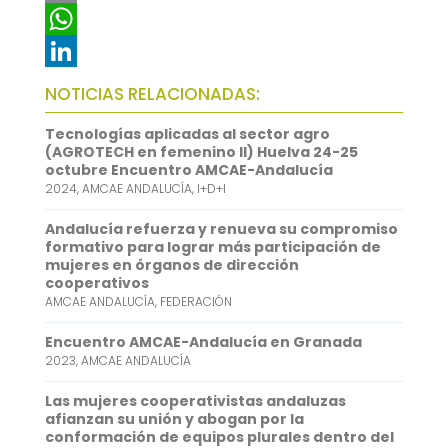
c
w
E
e
i
m
W
b
t
a
h
L
NOTICIAS RELACIONADAS:
o
t
i
a
i
Tecnologías aplicadas al sector agro
o
e
l
t
n
(AGROTECH en femenino II) Huelva 24-25
octubre Encuentro AMCAE-Andalucía
k
r
s
k
2024
,
AMCAE ANDALUCÍA
,
I+D+I
A
e
Andalucía refuerza y renueva su compromiso
p
d
formativo para lograr más participación de
mujeres en órganos de dirección
p
I
cooperativos
AMCAE ANDALUCÍA
,
FEDERACIÓN
n
Encuentro AMCAE-Andalucía en Granada
2023
,
AMCAE ANDALUCÍA
Las mujeres cooperativistas andaluzas
afianzan su unión y abogan por la
conformación de equipos plurales dentro del