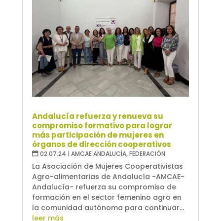
Andalucía refuerza y renueva su
compromiso formativo para lograr
más participación de mujeres en
órganos de dirección cooperativos
02.07.24
|
AMCAE ANDALUCÍA
,
FEDERACIÓN
La Asociación de Mujeres Cooperativistas
Agro-alimentarias de Andalucía -AMCAE-
Andalucía- refuerza su compromiso de
formación en el sector femenino agro en
la comunidad autónoma para continuar...
leer más