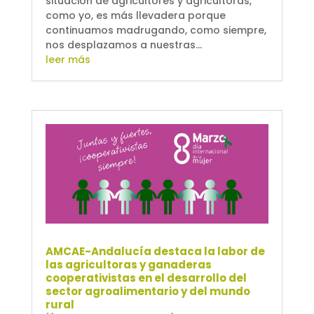
situación de agricultores y agricultoras,
como yo, es más llevadera porque
continuamos madrugando, como siempre,
nos desplazamos a nuestras...
leer más
AMCAE-Andalucía destaca la labor de
las agricultoras y ganaderas
cooperativistas en el desarrollo del
sector agroalimentario y del mundo
rural