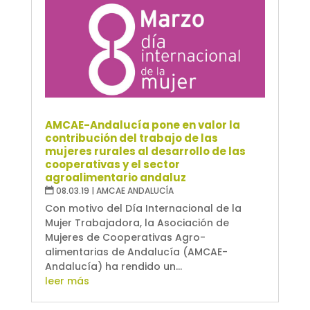
AMCAE-Andalucía pone en valor la
contribución del trabajo de las
mujeres rurales al desarrollo de las
cooperativas y el sector
agroalimentario andaluz
08.03.19
|
AMCAE ANDALUCÍA
Con motivo del Día Internacional de la
Mujer Trabajadora, la Asociación de
Mujeres de Cooperativas Agro-
alimentarias de Andalucía (AMCAE-
Andalucía) ha rendido un...
leer más