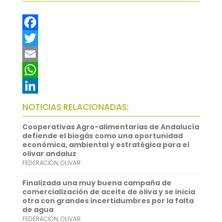
F
a
T
c
w
E
e
i
m
W
b
t
a
h
L
NOTICIAS RELACIONADAS:
o
t
i
a
i
Cooperativas Agro-alimentarias de Andalucía
o
e
l
t
n
defiende el biogás como una oportunidad
económica, ambiental y estratégica para el
k
r
s
k
olivar andaluz
FEDERACIÓN
,
OLIVAR
A
e
p
d
Finalizada una muy buena campaña de
comercialización de aceite de oliva y se inicia
p
I
otra con grandes incertidumbres por la falta
de agua
n
FEDERACIÓN
,
OLIVAR