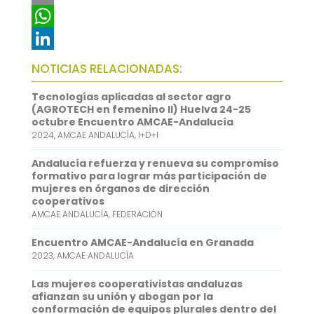
c
w
E
e
i
m
W
b
t
a
h
L
NOTICIAS RELACIONADAS:
o
t
i
a
i
Tecnologías aplicadas al sector agro
o
e
l
t
n
(AGROTECH en femenino II) Huelva 24-25
octubre Encuentro AMCAE-Andalucía
k
r
s
k
2024
,
AMCAE ANDALUCÍA
,
I+D+I
A
e
Andalucía refuerza y renueva su compromiso
p
d
formativo para lograr más participación de
mujeres en órganos de dirección
p
I
cooperativos
AMCAE ANDALUCÍA
,
FEDERACIÓN
n
Encuentro AMCAE-Andalucía en Granada
2023
,
AMCAE ANDALUCÍA
Las mujeres cooperativistas andaluzas
afianzan su unión y abogan por la
conformación de equipos plurales dentro del