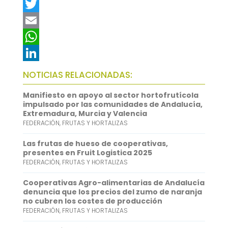
F
a
T
c
w
E
e
i
m
W
b
t
a
h
L
NOTICIAS RELACIONADAS:
o
t
i
a
i
Manifiesto en apoyo al sector hortofrutícola
o
e
l
t
n
impulsado por las comunidades de Andalucía,
Extremadura, Murcia y Valencia
k
r
s
k
FEDERACIÓN
,
FRUTAS Y HORTALIZAS
A
e
Las frutas de hueso de cooperativas,
p
d
presentes en Fruit Logistica 2025
FEDERACIÓN
,
FRUTAS Y HORTALIZAS
p
I
n
Cooperativas Agro-alimentarias de Andalucía
denuncia que los precios del zumo de naranja
no cubren los costes de producción
FEDERACIÓN
,
FRUTAS Y HORTALIZAS