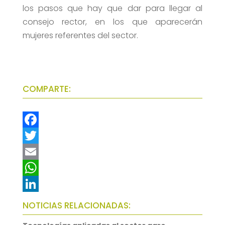
los pasos que hay que dar para llegar al
consejo rector, en los que aparecerán
mujeres referentes del sector.
COMPARTE:
F
a
T
c
w
E
e
i
m
W
b
t
a
h
L
NOTICIAS RELACIONADAS:
o
t
i
a
i