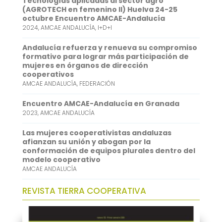
Tecnologías aplicadas al sector agro
o
e
l
t
n
(AGROTECH en femenino II) Huelva 24-25
octubre Encuentro AMCAE-Andalucía
k
r
s
k
2024
,
AMCAE ANDALUCÍA
,
I+D+I
A
e
Andalucía refuerza y renueva su compromiso
p
d
formativo para lograr más participación de
mujeres en órganos de dirección
p
I
cooperativos
AMCAE ANDALUCÍA
,
FEDERACIÓN
n
Encuentro AMCAE-Andalucía en Granada
2023
,
AMCAE ANDALUCÍA
Las mujeres cooperativistas andaluzas
afianzan su unión y abogan por la
conformación de equipos plurales dentro del
modelo cooperativo
AMCAE ANDALUCÍA
REVISTA TIERRA COOPERATIVA