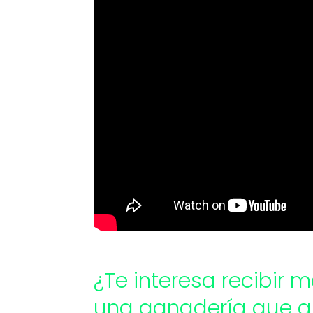
¿Te interesa recibir m
una ganadería que a