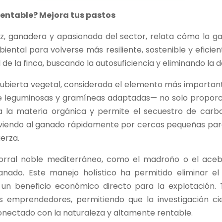
rentable? Mejora tus pastos
, ganadera y apasionada del sector, relata cómo la g
ental para volverse más resiliente, sostenible y eficient
de la finca, buscando la autosuficiencia y eliminando la
cubierta vegetal, considerada el elemento más importante
 leguminosas y gramíneas adaptadas— no solo proporcion
 la materia orgánica y permite el secuestro de carbon
oviendo al ganado rápidamente por cercas pequeñas par
uerza.
rral noble mediterráneo, como el madroño o el aceb
nado. Este manejo holístico ha permitido eliminar el
un beneficio económico directo para la explotación.
emprendedores, permitiendo que la investigación cie
nectado con la naturaleza y altamente rentable.