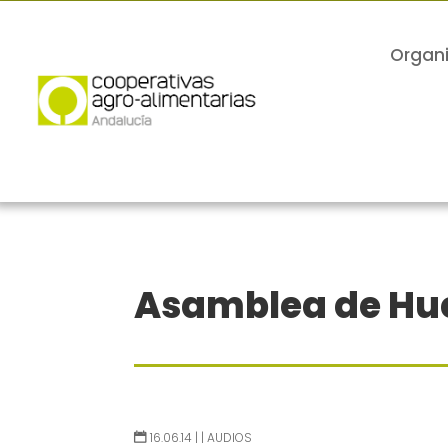
Organ
Asamblea de Hue
16.06.14 |
|
AUDIOS