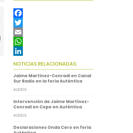
F
a
T
c
w
E
e
i
m
W
b
t
a
h
L
NOTICIAS RELACIONADAS:
o
t
i
a
i
Jaime Martínez-Conradi en Canal
o
e
l
t
n
Sur Radio en la feria Auténtica
k
r
s
k
AUDIOS
A
e
Intervención de Jaime Martínez-
Conradi en Cope en Auténtica
p
d
AUDIOS
p
I
n
Declaraciones Onda Cero en feria
Auténtica