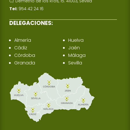
C/ Demetrio de los Ríos, 15. 41003, Sevilla
Tel:
954 42 24 16
DELEGACIONES:
Almería
Huelva
Cádiz
Jaén
Córdoba
Málaga
Granada
Sevilla