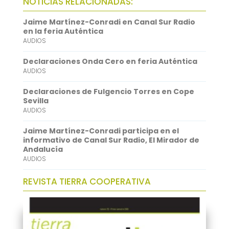
NOTICIAS RELACIONADAS:
o
t
i
a
i
Jaime Martínez-Conradi en Canal Sur Radio
o
e
l
t
n
en la feria Auténtica
AUDIOS
k
r
s
k
A
e
Declaraciones Onda Cero en feria Auténtica
AUDIOS
p
d
Declaraciones de Fulgencio Torres en Cope
p
I
Sevilla
n
AUDIOS
Jaime Martínez-Conradi participa en el
informativo de Canal Sur Radio, El Mirador de
Andalucía
AUDIOS
REVISTA TIERRA COOPERATIVA