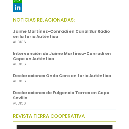
e
i
m
W
b
t
a
h
L
NOTICIAS RELACIONADAS:
o
t
i
a
i
Jaime Martínez-Conradi en Canal Sur Radio
o
e
l
t
n
en la feria Auténtica
AUDIOS
k
r
s
k
A
e
Intervención de Jaime Martínez-Conradi en
Cope en Auténtica
p
d
AUDIOS
p
I
Declaraciones Onda Cero en feria Auténtica
n
AUDIOS
Declaraciones de Fulgencio Torres en Cope
Sevilla
AUDIOS
REVISTA TIERRA COOPERATIVA