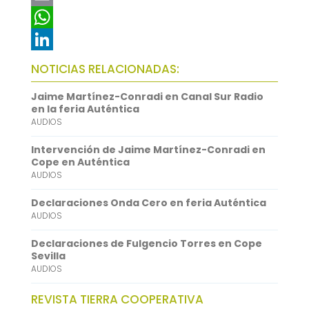
c
w
E
e
i
m
W
b
t
a
h
L
NOTICIAS RELACIONADAS:
o
t
i
a
i
Jaime Martínez-Conradi en Canal Sur Radio
o
e
l
t
n
en la feria Auténtica
AUDIOS
k
r
s
k
A
e
Intervención de Jaime Martínez-Conradi en
Cope en Auténtica
p
d
AUDIOS
p
I
Declaraciones Onda Cero en feria Auténtica
n
AUDIOS
Declaraciones de Fulgencio Torres en Cope
Sevilla
AUDIOS
REVISTA TIERRA COOPERATIVA