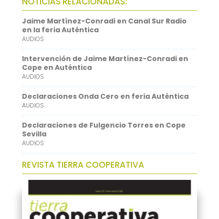
NOTICIAS RELACIONADAS:
o
t
i
a
i
Jaime Martínez-Conradi en Canal Sur Radio
o
e
l
t
n
en la feria Auténtica
AUDIOS
k
r
s
k
A
e
Intervención de Jaime Martínez-Conradi en
Cope en Auténtica
p
d
AUDIOS
p
I
Declaraciones Onda Cero en feria Auténtica
n
AUDIOS
Declaraciones de Fulgencio Torres en Cope
Sevilla
AUDIOS
REVISTA TIERRA COOPERATIVA